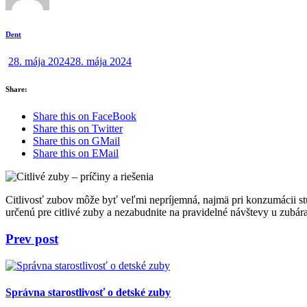
Dent
28. mája 2024
28. mája 2024
Share:
Share this on FaceBook
Share this on Twitter
Share this on GMail
Share this on EMail
Citlivosť zubov môže byť veľmi nepríjemná, najmä pri konzumácii st
určenú pre citlivé zuby a nezabudnite na pravidelné návštevy u zubára
Prev post
Správna starostlivosť o detské zuby