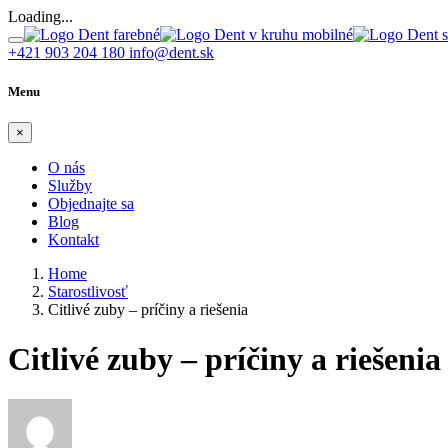
Loading...
+421 903 204 180
info@dent.sk
Menu
×
O nás
Služby
Objednajte sa
Blog
Kontakt
Home
Starostlivosť
Citlivé zuby – príčiny a riešenia
Citlivé zuby – príčiny a riešenia