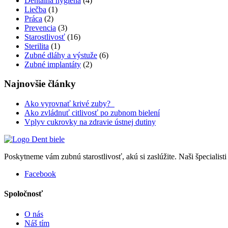
Dentálna hygiena
(4)
Liečba
(1)
Práca
(2)
Prevencia
(3)
Starostlivosť
(16)
Sterilita
(1)
Zubné dláhy a výstuže
(6)
Zubné implantáty
(2)
Najnovšie články
Ako vyrovnať krivé zuby?
Ako zvládnuť citlivosť po zubnom bielení
Vplyv cukrovky na zdravie ústnej dutiny
Poskytneme vám zubnú starostlivosť, akú si zaslúžite. Naši špecialisti
Facebook
Spoločnosť
O nás
Náš tím