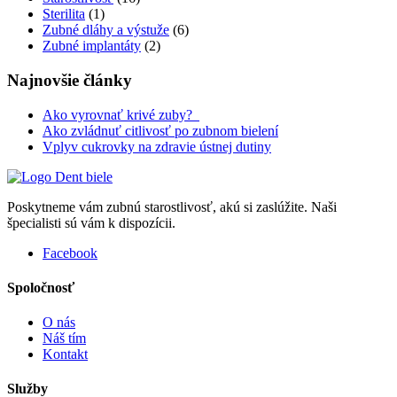
Sterilita
(1)
Zubné dláhy a výstuže
(6)
Zubné implantáty
(2)
Najnovšie články
Ako vyrovnať krivé zuby?
Ako zvládnuť citlivosť po zubnom bielení
Vplyv cukrovky na zdravie ústnej dutiny
Poskytneme vám zubnú starostlivosť, akú si zaslúžite. Naši
špecialisti sú vám k dispozícii.
Facebook
Spoločnosť
O nás
Náš tím
Kontakt
Služby