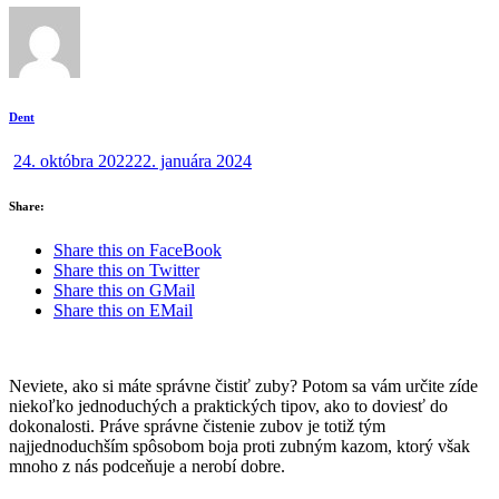
Dent
24. októbra 2022
22. januára 2024
Share:
Share this on FaceBook
Share this on Twitter
Share this on GMail
Share this on EMail
Neviete, ako si máte správne čistiť zuby? Potom sa vám určite zíde
niekoľko jednoduchých a praktických tipov, ako to doviesť do
dokonalosti. Práve správne čistenie zubov je totiž tým
najjednoduchším spôsobom boja proti zubným kazom, ktorý však
mnoho z nás podceňuje a nerobí dobre.