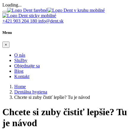
Loading...
+421 903 204 180
info@dent.sk
Menu
×
O nás
Služby
Objednajte sa
Blog
Kontakt
Home
Dentálna hygiena
Chcete si zuby čistiť lepšie? Tu je návod
Chcete si zuby čistiť lepšie? Tu
je návod