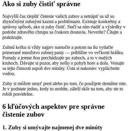
Ako si zuby čistiť správne
Najvyšší čas zlepšiť čistenie vašich zubov a netrápiť sa už so
zbytočnými zubnými kazmi a problémami. Existuje konkrétny a
správny spôsob, ako si zuby čistiť. Stačí sa ním riadiť a výsledky v
podobe zdravého chrupu sa čoskoro dostavia. Neveríte? Čítajte a
praktizujte.
Zubnú kefku si vždy najprv namočte a potom na ňu vytlačte
primerané množstvo zubnej pasty — približne vo veľkosti hrášku.
Pomaly a jemne ňou prechádzajte po zuboch, a to v malých
kruhoch. Dávajte si pozor, aby nešlo o pohyb hore a dolu. Venujte
sa tejto činnosti aspoň dve minúty. Ústa si nakoniec vypláchnite
vodou.
Zuby si môžete umyť pred alebo po tom, čo použijete dentálne nite.
Je v podstate jedno, kedy to urobíte, záleží skôr na tom, aby ste to
robili pravidelne.
6 kľúčových aspektov pre správne
čistenie zubov
1. Zuby si umývajte najmenej dve minúty