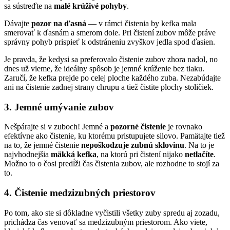
sa sústreďte na
malé krúživé pohyby
.
Dávajte
pozor na ďasná
— v rámci čistenia by kefka mala
smerovať k ďasnám a smerom dole. Pri čistení zubov môže práve
správny pohyb prispieť k odstráneniu zvyškov jedla spod ďasien.
Je pravda, že kedysi sa preferovalo čistenie zubov zhora nadol, no
dnes už vieme, že ideálny spôsob je jemné krúženie bez tlaku.
Zaručí, že kefka prejde po celej ploche každého zuba. Nezabúdajte
ani na čistenie zadnej strany chrupu a tiež čistite plochy stoličiek.
3. Jemné umývanie zubov
Nešpárajte si v zuboch! Jemné a
pozorné čistenie
je rovnako
efektívne ako čistenie, ku ktorému pristupujete silovo. Pamätajte tiež
na to, že jemné čistenie
nepoškodzuje zubnú sklovinu
. Na to je
najvhodnejšia
mäkká kefka
, na ktorú pri čistení nijako
netlačíte
.
Možno to o čosi predĺži čas čistenia zubov, ale rozhodne to stojí za
to.
4. Čistenie medzizubných priestorov
Po tom, ako ste si dôkladne vyčistili všetky zuby spredu aj zozadu,
prichádza čas venovať sa medzizubným priestorom. Ako viete,