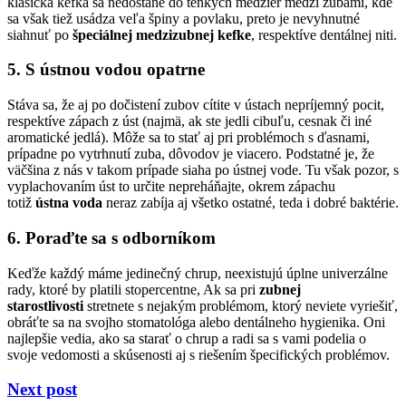
klasická kefka sa nedostane do tenkých medzier medzi zubami, kde
sa však tiež usádza veľa špiny a povlaku, preto je nevyhnutné
siahnuť po
špeciálnej medzizubnej kefke
, respektíve dentálnej niti.
5. S ústnou vodou opatrne
Stáva sa, že aj po dočistení zubov cítite v ústach nepríjemný pocit,
respektíve zápach z úst (najmä, ak ste jedli cibuľu, cesnak či iné
aromatické jedlá). Môže sa to stať aj pri problémoch s ďasnami,
prípadne po vytrhnutí zuba, dôvodov je viacero. Podstatné je, že
väčšina z nás v takom prípade siaha po ústnej vode. Tu však pozor, s
vyplachovaním úst to určite nepreháňajte, okrem zápachu
totiž
ústna voda
neraz zabíja aj všetko ostatné, teda i dobré baktérie.
6. Poraďte sa s odborníkom
Keďže každý máme jedinečný chrup, neexistujú úplne univerzálne
rady, ktoré by platili stopercentne, Ak sa pri
zubnej
starostlivosti
stretnete s nejakým problémom, ktorý neviete vyriešiť,
obráťte sa na svojho stomatológa alebo dentálneho hygienika. Oni
najlepšie vedia, ako sa starať o chrup a radi sa s vami podelia o
svoje vedomosti a skúsenosti aj s riešením špecifických problémov.
Next post