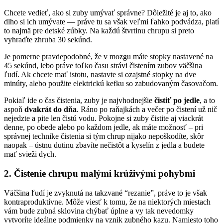
Chcete vedieť, ako si zuby umývať správne? Dôležité je aj to, ako
dlho si ich umývate — práve tu sa však veľmi ľahko podvádza, platí
to najmä pre detské zúbky. Na každú štvrtinu chrupu si preto
vyhraďte zhruba 30 sekúnd.
Je pomerne pravdepodobné, že v mozgu máte stopky nastavené na
45 sekúnd, lebo práve toľko času strávi čistením zubov väčšina
ľudí. Ak chcete mať istotu, nastavte si ozajstné stopky na dve
minúty, alebo použite elektrickú kefku so zabudovaným časovačom.
Pokiaľ ide o čas čistenia, zuby je najvhodnejšie
čistiť po jedle
, a to
aspoň
dvakrát do dňa
. Ráno po raňajkách a večer po čistení už nič
nejedzte a pite len čistú vodu. Pokojne si zuby čistite aj viackrát
denne, po obede alebo po každom jedle, ak máte možnosť – pri
správnej technike čistenia si tým chrup nijako nepoškodíte, skôr
naopak – ústnu dutinu zbavíte nečistôt a kyselín z jedla a budete
mať svieži dych.
2. Čistenie chrupu malými krúživými pohybmi
Väčšina ľudí je zvyknutá na takzvané “rezanie”, práve to je však
kontraproduktívne. Môže viesť k tomu, že na niektorých miestach
vám bude zubná sklovina chýbať úplne a vy tak nevedomky
vytvoríte ideálne podmienky na vznik zubného kazu. Namiesto toho